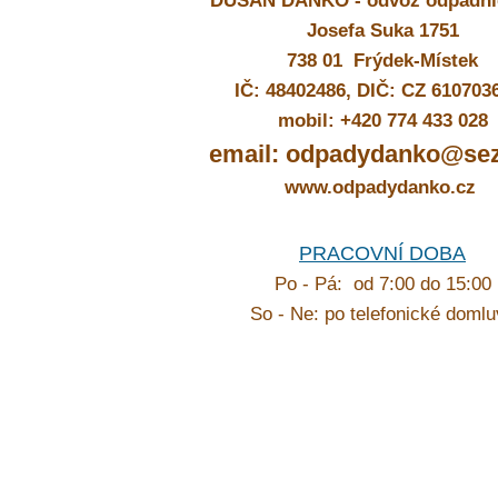
DUŠAN DANKO - odvoz odpadní
Josefa Suka 1751
738 01 Frýdek-Místek
IČ:
48402486, DIČ: CZ 610703
mobil: +420 774 433 028
email: odpadydanko@se
www.odpadydanko.cz
PRACOVNÍ DOBA
Po - Pá: od 7:00 do 15:00
So - Ne: po telefonické doml