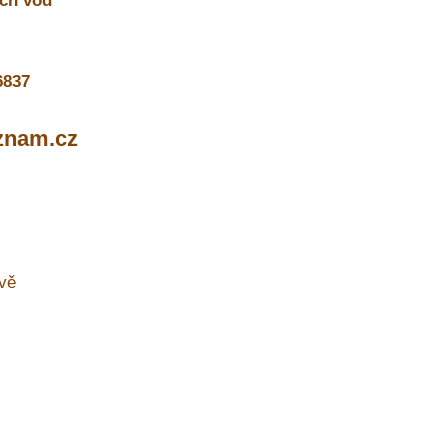
ch vod
6837
znam.cz
uvě